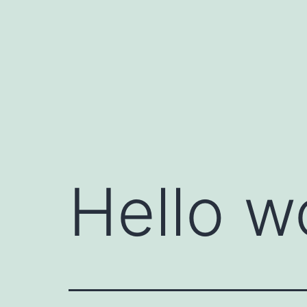
コ
ン
テ
ン
ツ
へ
ス
キ
Hello w
ッ
プ